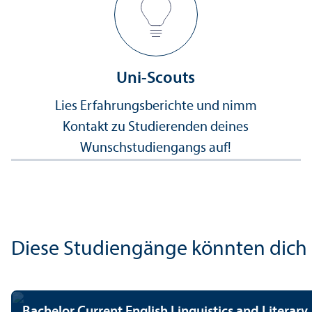
Uni-Scouts
Lies Erfahrungs­berichte und nimm
Kontakt zu Studierenden deines
Wunsch­studien­gangs auf!
Diese Studien­gänge könnten dich a
Bachelor Current English Linguistics and Literary