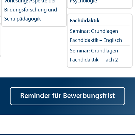
Vorlesung: Aspekte der
Psychologie
Bildungs­forschung und
Schulpädagogik
Fach­didaktik
Seminar: Grundlagen
Fach­didaktik – Englisch
Seminar: Grundlagen
Fach­didaktik – Fach 2
Reminder für Bewerbungs­frist