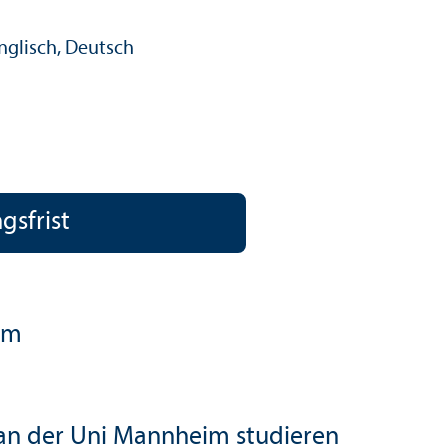
nglisch, Deutsch
tungs­sprache:
s­frist
um
 an der Uni Mannheim studieren