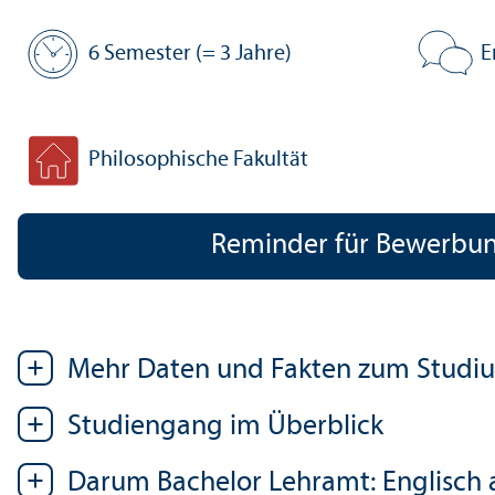
6 Semester (= 3 Jahre)
E
Regel­studien­zeit:
Veranstal
Philosophische Fakultät
Fakultät:
Reminder für Bewerbung
Mehr Daten und Fakten zum Studi
Studien­gang im Über­blick
Darum Bachelor Lehr­amt: Englisch