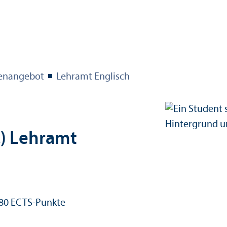
en­angebot
Lehr­amt Englisch
) Lehr­amt
80 ECTS-Punkte
edits: