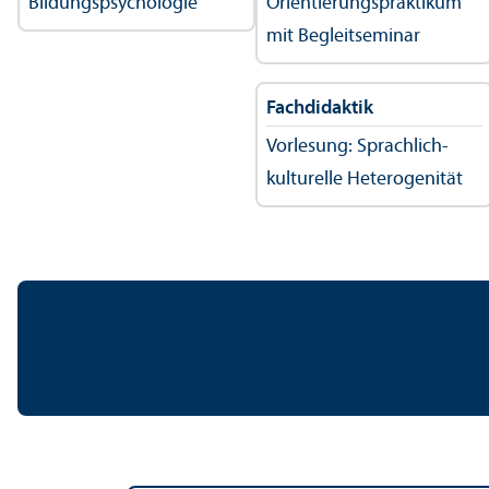
Bildungs­psychologie
Orientierungs­praktikum
mit Begleitseminar
Fach­didaktik
Vorlesung: Sprach­lich-
kulturelle Heterogenität