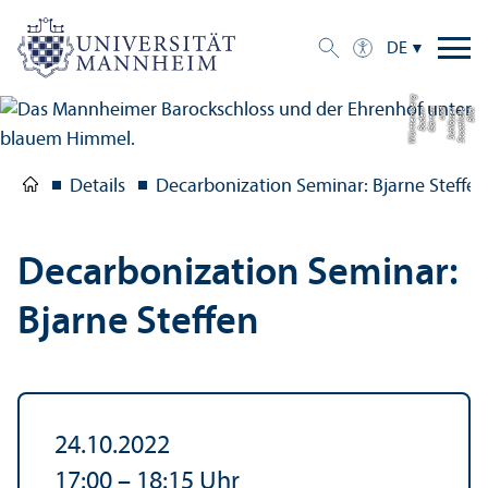
DE
g
Bil
d:
S
t
a
a
tli
c
h
e
S
c
hl
ö
s
s
e
r
u
n
d
G
ä
r
t
e
n
B
a
d
e
n-
W
ü
r
t
t
e
m
b
e
r
Details
Decarbonization Seminar: Bjarne Steffen
Decarbonization Seminar:
Bjarne Steffen
24.10.2022
17:00
–
18:15
Uhr