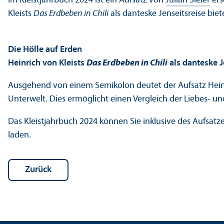
Im Kleistjahrbuch 2024 ist ein Aufsatz von
Julian Sieler
ers
Kleists
Das Erdbeben in Chili
als danteske Jenseitsreise biet
Die Hölle auf Erden
Heinrich von Kleists
Das Erdbeben in Chili
als danteske J
Ausgehend von einem Semikolon deutet der Aufsatz Heinr
Unter­welt. Dies ermöglicht einen Vergleich der Liebes- 
Das Kleistjahrbuch 2024 können Sie inklusive des Aufsatze
laden.
Zurück