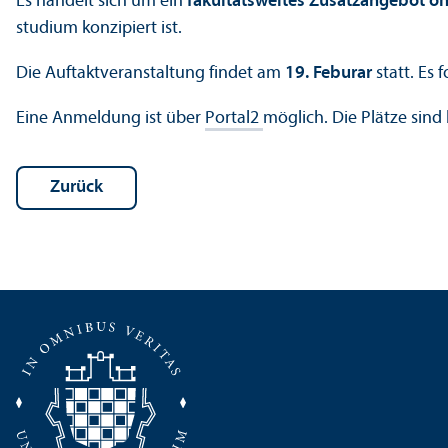
Es handelt sich um ein
fakultäts­weites Zusatzangebot o
studium konzipiert ist.
Die Auftakt­veranstaltung findet am
19. Feburar
statt. Es 
Eine Anmeldung ist über
Portal2
möglich. Die Plätze sind
Zurück