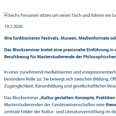
19.1.2026
Wie funktionieren Festivals, Museen, Medienformate ode
Das Blockseminar bietet eine praxisnahe Einführung in a
Berufsbezug für Master­studierende der Philosophischen
In einer zunehmend mediatisierten und ereignis­orientier
besondere Rolle zu: Sie bewegt sich zwischen Bildung, Öf
Zugänglichkeit, Kanonbildung und gesellschaft­licher Ver
Das Blockseminar
„Kultur gestalten: Konzepte, Praktiken
Master­studierenden der Geistes­wissenschaften eine
theor
zentrale Felder der Kultur- und Literatur­vermittlung im 