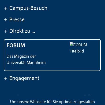
+
Campus-Besuch
+
Presse
+
Direkt zu ...
FORUM
Das Magazin der
Universität Mannheim
+
Engagement
Kontakt
Impressum
Datenschutz
Barrierefreiheit
Um unsere Webseite für Sie optimal zu gestalten
Gebärdensprache
Leichte Sprache
Sitemap