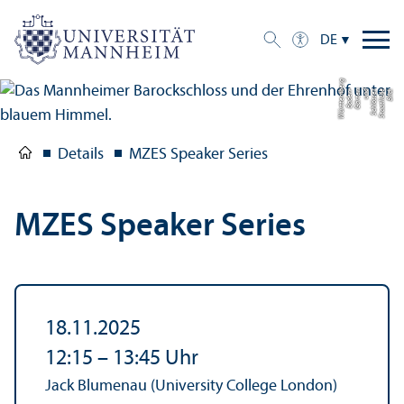
DE
g
Bil
d:
S
t
a
a
tli
c
h
e
S
c
hl
ö
s
s
e
r
u
n
d
G
ä
r
t
e
n
B
a
d
e
n-
W
ü
r
t
t
e
m
b
e
r
Details
MZES Speaker Series
MZES Speaker Series
18.11.2025
12:15
–
13:45
Uhr
Jack Blumenau (University College London)