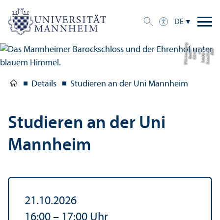
DE
g
Bil
d:
S
t
a
a
tli
c
h
e
S
c
hl
ö
s
s
e
r
u
n
d
G
ä
r
t
e
n
B
a
d
e
n-
W
ü
r
t
t
e
m
b
e
r
Details
Studieren an der Uni Mannheim
Studieren an der Uni
Mannheim
21.10.2026
16:00
–
17:00
Uhr