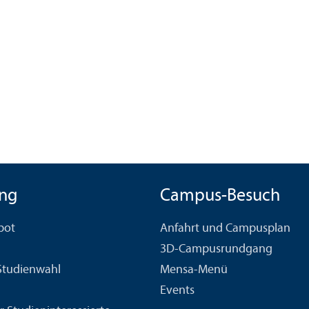
ng
Campus-Besuch
bot
Anfahrt und Campusplan
3D-Campusrundgang
 Studien­wahl
Mensa-Menü
Events