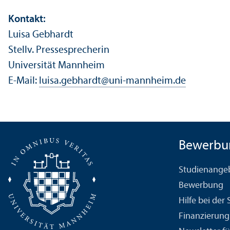
Kontakt:
Luisa Gebhardt
Stellv. Pressesprecherin
Universität Mannheim
E-Mail:
luisa.gebhardt
@
uni-mannheim.de
Bewerbu
Studien­ange
Bewerbung
Hilfe bei der
Finanzierung