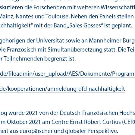
kutieren die Forschenden mit weiteren Wissenschaft­l
ainz, Nantes und Toulouse. Neben den Panels stell
achhaltigkeit“ mit der Band „Sales Gosses“ ist geplant.
Angehörigen der Universität sowie an Mannheimer Bürg
e Französisch mit Simultanübersetzung statt. Die Teil
er Teilnehmenden begrenzt ist.
ng.de/fileadmin/user_upload/AES/Dokumente/Progra
.de/kooperationen/anmeldung-dfd-nachhaltigkeit
alog wurde 2021 von der Deutsch-Französischen Hochs
im Oktober 2021 am Centre Ernst Robert Curtius (CERC)
eit aus europäischer und globaler Perspektive.