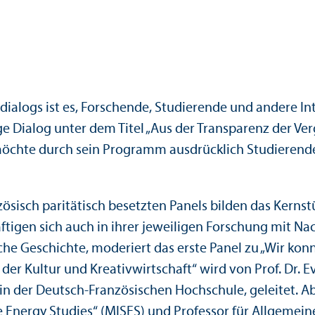
­dialogs ist es, Forschende, Studierende und andere I
e Dialog unter dem Titel „Aus der Trans­parenz der Ve
möchte durch sein Programm ausdrücklich Studierende 
ösisch paritätisch besetzten Panels bilden das Kerns
en sich auch in ihrer jeweiligen Forschung mit Nachh
che Geschichte, moderiert das erste Panel zu „Wir kon
n der Kultur und Kreativwirtschaft“ wird von Prof. Dr
n der Deutsch-Französischen Hochschule, geleitet. Abs
e Energy Studies“ (MISES) und Professor für Allgemeine