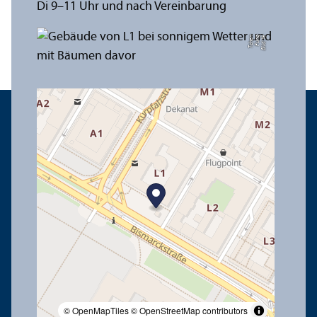
Di 9–11 Uhr und nach Vereinbarung
n
Bil
d:
Y
e
F
u
n
g
T
c
h
e
© OpenMapTiles
© OpenStreetMap contributors