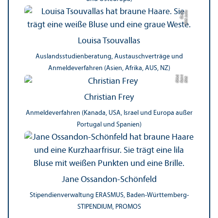
r
Bil
d:
J
uli
a
G
ei
e
Louisa Tsouvallas
Auslands­studien­beratung, Austauschverträge und
Anmelde­verfahren (Asien, Afrika, AUS, NZ)
r
n
kl
Bil
d:
K
a
t
ri
Gl
ü
c
e
Christian Frey
Anmelde­verfahren (Kanada, USA, Israel und Europa außer
Portugal und Spanien)
Jane Ossandon-Schönfeld
Stipendienverwaltung ERASMUS, Baden-Württemberg-
STIPENDIUM, PROMOS