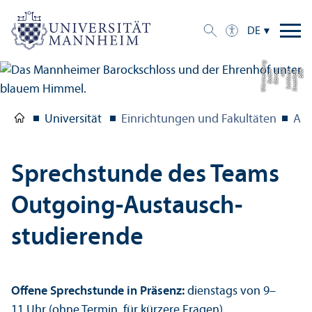
DE
g
Bil
d:
S
t
a
a
tli
c
h
e
S
c
hl
ö
s
s
e
r
u
n
d
G
ä
r
t
e
n
B
a
d
e
n-
W
ü
r
t
t
e
m
b
e
r
Universität
Einrichtungen und Fakultäten
Aka
Sprechstunde des Teams
Outgoing-Austausch­
studierende
Offene Sprechstunde in Präsenz:
dienstags von 9–
11 Uhr (ohne Termin, für kürzere Fragen)