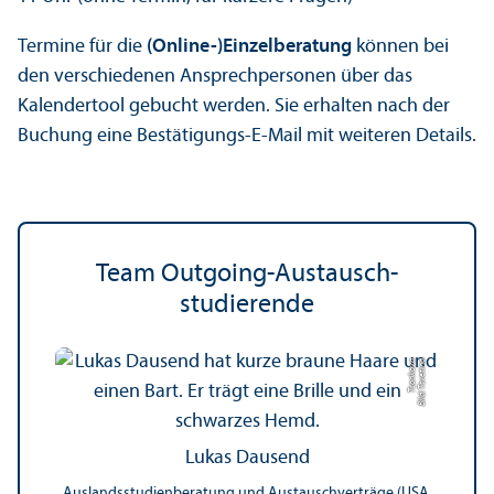
Termine für die
(Online-)Einzel­beratung
können bei
den verschiedenen Ansprechpersonen über das
Kalendertool gebucht werden. Sie erhalten nach der
Buchung eine Bestätigungs­-E-Mail mit weiteren Details.
Team Outgoing-Austausch­
studierende
a
Bil
d:
T
s
v
e
ti
n
a
T
s
o
n
k
o
v
Lukas Dausend
Auslands­studien­beratung und Austauschverträge (USA,