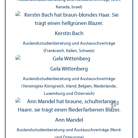
Kanada, Israel)
Kerstin Bach
Auslands­studien­beratung und Austauschverträge
(Frankreich, Italien, Schweiz)
Gela Wittenberg
Auslands­studien­beratung und Austauschverträge
(Vereinigtes Königreich, Irland, Belgien, Niederlande,
Luxemburg und Österreich)
r
Bil
d:
K
a
t
ri
n
Gl
ü
c
kl
e
Ann Mandel
Auslands­studien­beratung und Austauschverträge (Nord-
und Osteuropa)