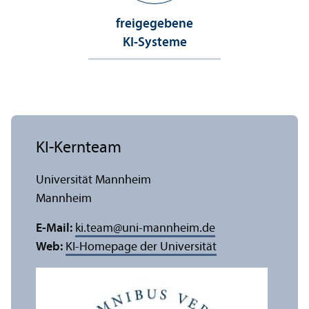
freigegebene
KI-Systeme
KI-Kern­team
Universität Mannheim
Mannheim
E-Mail:
ki.team
@
uni-mannheim.de
Web:
KI-Homepage der Universität