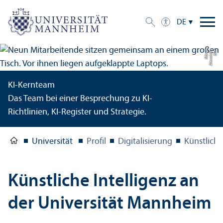
DE
h
Bil
d:
Al
e
x
a
n
d
e
r
M
ü
n
c
KI-Kern­team
Das Team bei einer Besprechung zu KI-
Richtlinien, KI-Register und Strategie.
Universität
Profil
Digitalisierung
Künstliche
Künstliche Intelligenz an
der Universität Mannheim