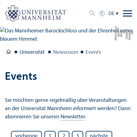
DE
g
Bil
d:
S
t
a
a
tli
c
h
e
S
c
hl
ö
s
s
e
r
u
n
d
G
ä
r
t
e
n
B
a
d
e
n-
W
ü
r
t
t
e
m
b
e
r
Universität
Newsroom
Events
Events
Sie möchten gerne regelmäßig über Veranstaltungen
an der Universität Mannheim informiert werden? Dann
abonnieren Sie unseren
Newsletter
.
vorherige
1
2
3
nächste