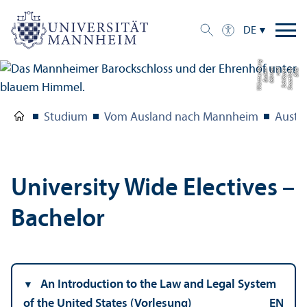
DE
g
Bil
d:
S
t
a
a
tli
c
h
e
S
c
hl
ö
s
s
e
r
u
n
d
G
ä
r
t
e
n
B
a
d
e
n-
W
ü
r
t
t
e
m
b
e
r
Studium
Vom Ausland nach Mannheim
Austa
University Wide Electives –
Bachelor
An Introduction to the Law and Legal System
of the United States (Vorlesung)
EN