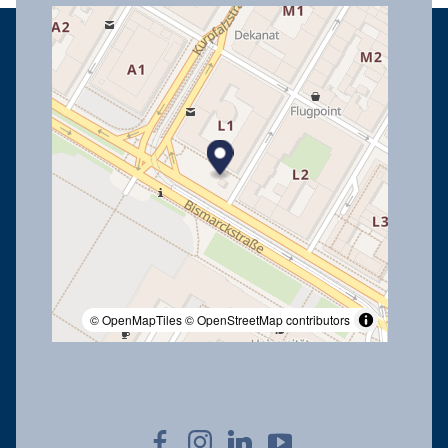
© OpenMapTiles
© OpenStreetMap contributors