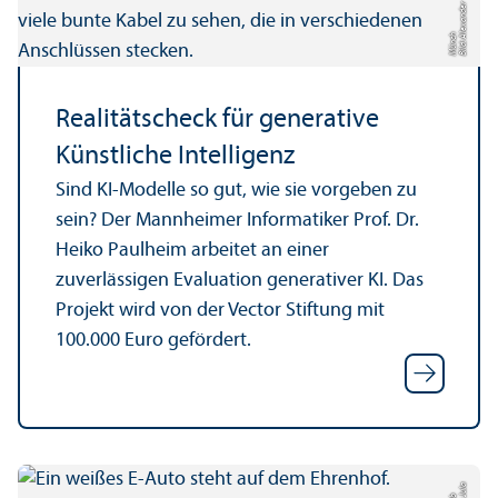
Bil
d:
e
x
a
n
d
e
r
M
ü
n
c
Al
h
Realitätscheck für generative
Künstliche Intelligenz
Sind KI-Modelle so gut, wie sie vorgeben zu
sein? Der Mannheimer Informatiker Prof. Dr.
Heiko Paulheim arbeitet an einer
zuverlässigen Evaluation generativer KI. Das
Projekt wird von der Vector Stiftung mit
100.000 Euro gefördert.