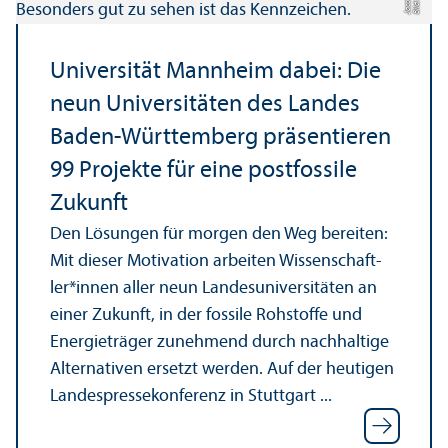
Bil
d:
ul
a
J
a
c
o
J
b
Universität Mannheim dabei: Die
neun Universitäten des Landes
Baden-Württemberg präsentieren
99 Projekte für eine postfossile
Zukunft
Den Lösungen für morgen den Weg bereiten:
Mit dieser Motivation arbeiten Wissenschaft­
ler*innen aller neun Landes­universitäten an
einer Zukunft, in der fossile Rohstoffe und
Energieträger zunehmend durch nachhaltige
Alternativen ersetzt werden. Auf der heutigen
Landes­pressekonferenz in Stuttgart ...