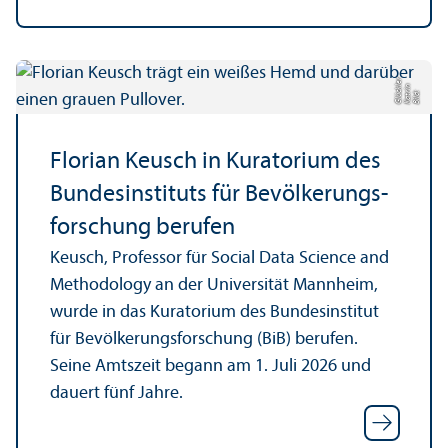
r
n
kl
Bil
d:
K
a
t
ri
Gl
ü
c
e
Florian Keusch in Kuratorium des
Bundes­instituts für Bevölkerungs­
forschung berufen
Keusch, Professor für Social Data Science and
Methodology an der Universität Mannheim,
wurde in das Kuratorium des Bundes­institut
für Bevölkerungs­forschung (BiB) berufen.
Seine Amtszeit begann am 1. Juli 2026 und
dauert fünf Jahre.