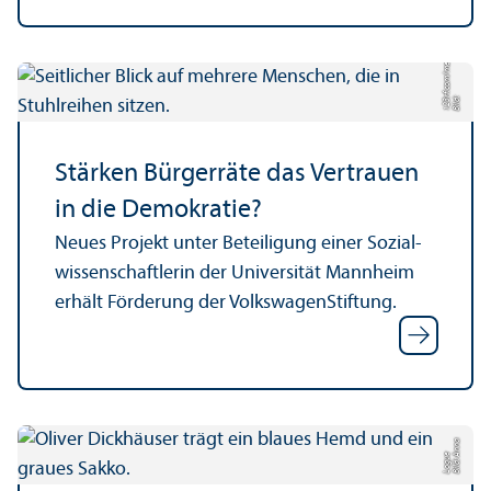
o
Bil
d:
1
2
3
rf.
c
o
m
/
m
e
m
bi
Stärken Bürgerräte das Vertrauen
in die Demokratie?
Neues Projekt unter Beteiligung einer Sozial­
wissenschaft­lerin der Universität Mannheim
erhält Förderung der VolkswagenStiftung.
Bil
d:
n
n
a
L
o
g
u
A
e