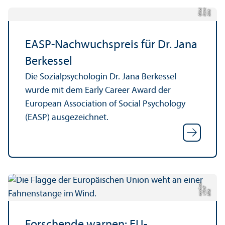
r
n
kl
Bil
d:
K
a
t
ri
Gl
ü
c
e
EASP-Nachwuchspreis für Dr. Jana
Berkessel
Die Sozialpsychologin Dr. Jana Berkessel
wurde mit dem Early Career Award der
European Association of Social Psychology
(EASP) ausgezeichnet.
sandsua
/
Bil
d:
1
2
3
rf