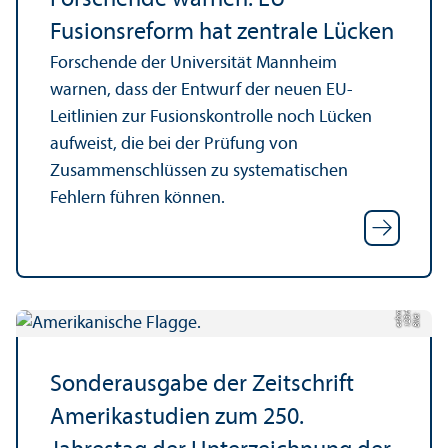
Forschende warnen: EU-
Fusionsreform hat zentrale Lücken
Forschende der Universität Mannheim
warnen, dass der Entwurf der neuen EU-
Leitlinien zur Fusionskontrolle noch Lücken
aufweist, die bei der Prüfung von
Zusammenschlüssen zu systematischen
Fehlern führen können.
a
rf
m
Bil
d:
1
2
3
e
s
h
Sonderausgabe der Zeitschrift
Amerika­studien zum 250.