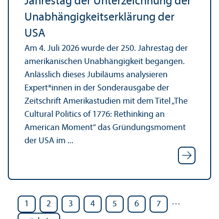
Jahrestag der Unter­zeichnung der
Unabhängigkeits­erklärung der
USA
Am 4. Juli 2026 wurde der 250. Jahrestag der
amerikanischen Unabhängigkeit begangen.
Anlässlich dieses Jubiläums analysieren
Expert*innen in der Sonderausgabe der
Zeitschrift Amerika­studien mit dem Titel „The
Cultural Politics of 1776: Rethinking an
American Moment“ das Gründungs­moment
der USA im ...
…
1
2
3
4
5
6
7