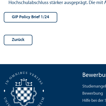
Hochschul­abschluss stärker ausgeprägt. Die mi
GIP Policy Brief 1/
24
Zurück
Bewerbu
Studien­ange
Bewerbung
Hilfe bei der