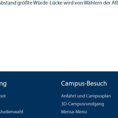
t Abstand größte Würde-Lücke wird von Wählern der A
ng
Campus-Besuch
bot
Anfahrt und Campusplan
3D-Campusrundgang
 Studien­wahl
Mensa-Menü