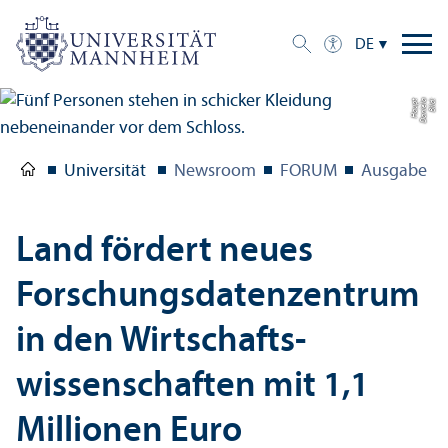
DE
t
Bil
d:
D
a
ni
el
a
H
a
u
p
Universität
Newsroom
FORUM
Ausgabe 1/
Land fördert neues
Forschungs­datenzentrum
in den Wirtschafts­
wissenschaften mit 1,1
Millionen Euro