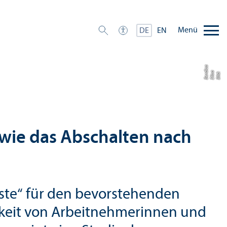
Menü
DE
EN
a
di
Bil
d:
Eli
s
a
B
e
r
c
g wie das Abschalten nach
iste“ für den bevorstehenden
igkeit von Arbeitnehmer­innen und