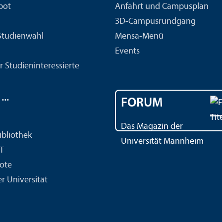
bot
Anfahrt und Campusplan
3D-Campusrundgang
 Studien­wahl
Mensa-Menü
Events
r Studien­interessierte
..
FORUM
Das Magazin der
ibliothek
Universität Mannheim
IT
ote
r Universität