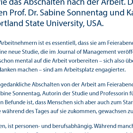
 das Abschalten nach der Arbeit. Da
 Prof. Dr. Sabine Sonnentag und Ka
rtland State University, USA.
rbeitnehmern ist es essentiell, dass sie am Feierabe
ine neue Studie, die im Journal of Management veröffe
s schon mental auf die Arbeit vorbereiten – sich als
anken machen – sind am Arbeits­platz engagierter.
 gedankliche Abschalten von der Arbeit am Feierabend
ine Sonnentag, Autorin der Studie und Professorin fü
n Befunde ist, dass Menschen sich aber auch zum Start
e während des Tages auf sie zukommen, gewachsen zu 
ten, ist personen- und berufsabhängig. Während manc