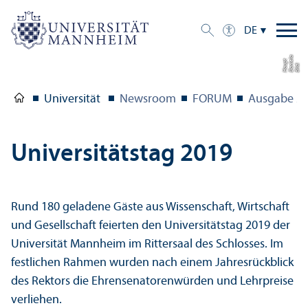
DE
a
el
t
Bil
d:
D
a
ni
H
a
u
p
Universität
Newsroom
FORUM
Ausgabe 2/
Universitäts­tag 2019
Rund 180 geladene Gäste aus Wissenschaft, Wirtschaft
und Gesellschaft feierten den Universitäts­tag 2019 der
Universität Mannheim im Rittersaal des Schlosses. Im
festlichen Rahmen wurden nach einem Jahresrückblick
des Rektors die Ehrensenatorenwürden und Lehr­preise
verliehen.