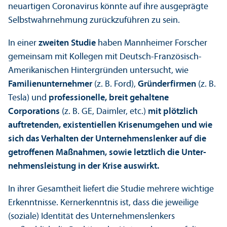
neuartigen Coronavirus könnte auf ihre ausgeprägte
Selbstwahrnehmung zurückzuführen zu sein.
In einer
zweiten Studie
haben Mannheimer Forscher
gemeinsam mit Kollegen mit Deutsch-Französisch-
Amerikanischen Hintergründen unter­sucht, wie
Familien­unter­nehmer
(z. B. Ford),
Gründerfirmen
(z. B.
Tesla) und
professionelle, breit gehaltene
Corporations
(z. B. GE, Daimler, etc.)
mit plötzlich
auftretenden, existentiellen Krisen
umgehen und wie
sich das Verhalten der Unter­nehmens­lenker auf die
getroffenen Maßnahmen, sowie letztlich die Unter­
nehmens­leistung in der Krise auswirkt.
In ihrer Gesamtheit liefert die Studie mehrere wichtige
Er­kenntnisse. Kerner­kenntnis ist, dass die jeweilige
(soziale) Identität des Unter­nehmens­lenkers