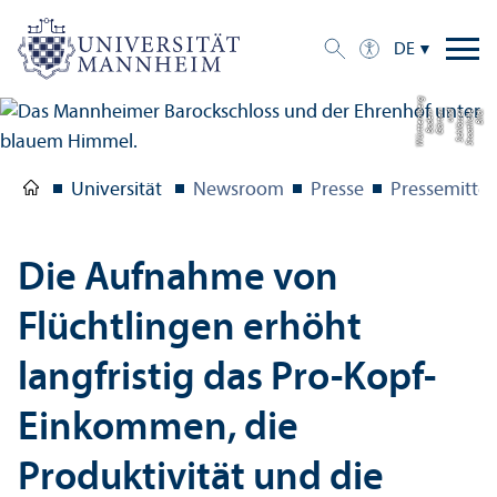
DE
g
Bil
d:
S
t
a
a
tli
c
h
e
S
c
hl
ö
s
s
e
r
u
n
d
G
ä
r
t
e
n
B
a
d
e
n-
W
ü
r
t
t
e
m
b
e
r
Universität
Newsroom
Presse
Pressemitte
Die Aufnahme von
Flüchtlingen erhöht
langfristig das Pro-Kopf-
Einkommen, die
Produktivität und die