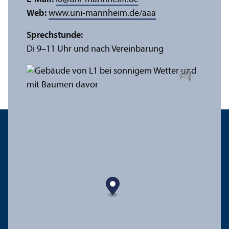
Web:
www.uni-mannheim.de/aaa
Sprechstunde:
Di 9–11 Uhr und nach Vereinbarung
n
Bil
d:
Y
e
F
u
n
g
T
c
h
e