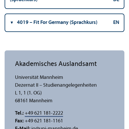
4019 – Fit For Germany (Sprach­kurs)
EN
Akademisches Auslands­amt
Universität Mannheim
Dezernat II – Studien­angelegenheiten
L 1, 1 (1. OG)
68161 Mannheim
Tel.:
+49 621 181-2222
Fax:
+49 621 181-1161
E-Mail:
io
@
uni-mannheim.de