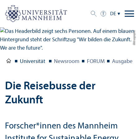
DE
Bild: uc graphic
Universität
Newsroom
FORUM
Ausgabe 1/
Die Reisebusse der
Zukunft
Forscher*innen des Mannheim
Institute for Sustainable Energy