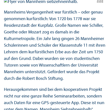
Bil
d:
M
a
n
n
h
ei
Si
e
b
z
e
h
n
n
h
al
Mannheims Vergangenheit war fürstlich – oder genau
genommen kurfürstlich: Von 1720 bis 1778 war sie
Residenzstadt der Kurpfalz. Große Namen wie Schiller,
Goethe oder Mozart zog es damals in die
Kulturmetropole. Ein Jahr lang gingen 26 Mannheimer
Schülerinnen und Schüler der Klassenstufe 11 mit ihren
Lehr­ern dem kurfürstlichen Erbe aus der Zeit um 1750
auf den Grund. Dabei wurden sie von studentischen
Tutoren sowie von Wissenschaft­lern der Universität
Mannheim unter­stützt. Gefördert wurde das Projekt
durch die Robert Bosch Stiftung.
Herausgekommen sind bei dem kooperativen Projekt
nicht nur eine ganze Reihe Seminararbeiten, sondern
auch Daten für eine GPS-gesteuerte App. Diese ist nun
unter dem Namen „Mannheim Siebzehneinhalb“