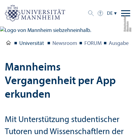
DE
b
m
ei
Bil
d:
M
a
n
n
h
ei
Si
e
b
z
e
h
n
n
h
al
Universität
Newsroom
FORUM
Ausgabe 2/
Mannheims
Vergangenheit per App
erkunden
Mit Unter­stützung studentischer
Tutoren und Wissenschaft­lern der