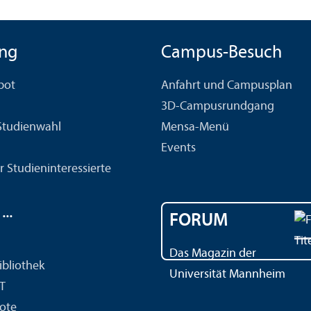
ng
Campus-Besuch
bot
Anfahrt und Campusplan
3D-Campusrundgang
 Studien­wahl
Mensa-Menü
Events
r Studien­interessierte
..
FORUM
Das Magazin der
ibliothek
Universität Mannheim
IT
ote