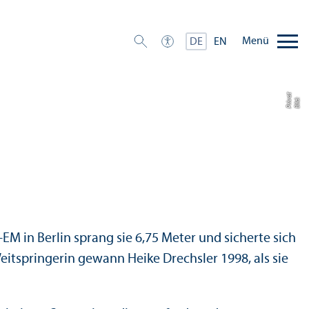
Menü
DE
EN
t
Bil
d:
P
ri
v
a
M in Berlin sprang sie 6,75 Meter und sicherte sich
eitspringerin gewann Heike Drechsler 1998, als sie