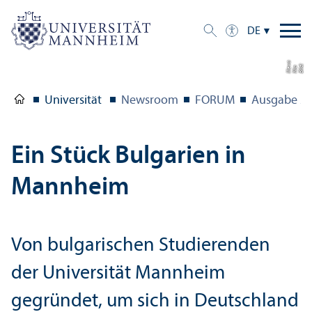
DE
a
Bil
d:
Ni
Ili
v
a
e
Universität
Newsroom
FORUM
Ausgabe 2/
Ein Stück Bulgarien in
Mannheim
Von bulgarischen Studierenden
der Universität Mannheim
gegründet, um sich in Deutschland