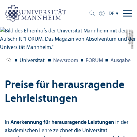
DE
c
Bil
d:
N
o
r
b
e
r
t
B
a
c
h
/
G
e
s
t
al
t
u
n
g:
u
c
g
r
a
p
hi
Universität
Newsroom
FORUM
Ausgabe 2/
Preise für herausragende
Lehr­leistungen
In
Anerkennung für herausragende Leistungen
in der
akademischen Lehre zeichnet die Universität