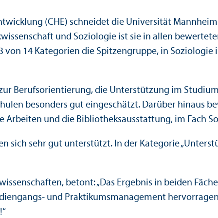
ntwicklung (CHE) schneidet die Universität Mannhei
k­wissenschaft und Soziologie ist sie in allen bewertet
 13 von 14 Kategorien die Spitzen­gruppe, in Soziologie
 Berufs­orientierung, die Unter­stützung im Studium 
hulen besonders gut eingeschätzt. Darüber hinaus be
e Arbeiten und die Bibliotheksausstattung, im Fach Soz
n sich sehr gut unter­stützt. In der Kategorie „Unter
al­wissenschaften, betont: „Das Ergebnis in beiden Fäc
udien­gangs- und Praktikums­management hervorragend 
!“