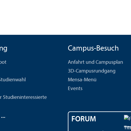
ng
Campus-Besuch
bot
Anfahrt und Campusplan
3D-Campusrundgang
 Studien­wahl
Mensa-Menü
Events
r Studien­interessierte
..
FORUM