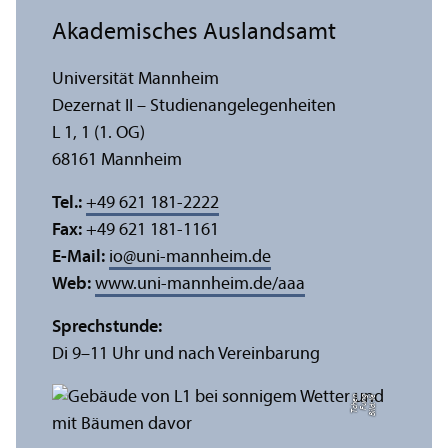
Akademisches Auslands­amt
Universität Mannheim
Dezernat II – Studien­angelegenheiten
L 1, 1 (1. OG)
68161 Mannheim
Tel.:
+49 621 181-2222
Fax:
+49 621 181-1161
E-Mail:
io
@
uni-mannheim.de
Web:
www.uni-mannheim.de/aaa
Sprechstunde:
Di 9–11 Uhr und nach Vereinbarung
n
Bil
d:
Y
e
F
u
n
g
T
c
h
e