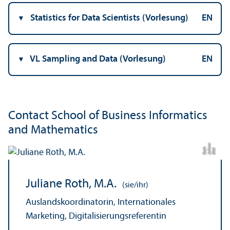
Statistics for Data Scientists (Vorlesung)
EN
VL Sampling and Data (Vorlesung)
EN
Contact School of Business Informatics
and Mathematics
e
h
Bil
d:
J
uli
a
n
R
o
t
Juliane Roth, M.A.
(sie/ihr)
Auslands­koordinatorin, Internationales
Marketing, Digitalisierungs­referentin