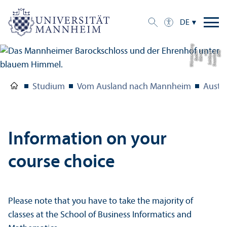
DE
g
Bil
d:
S
t
a
a
tli
c
h
e
S
c
hl
ö
s
s
e
r
u
n
d
G
ä
r
t
e
n
B
a
d
e
n-
W
ü
r
t
t
e
m
b
e
r
Studium
Vom Ausland nach Mannheim
Austa
Information on your
course choice
Please note that you have to take the majority of
classes at the School of Business Informatics and