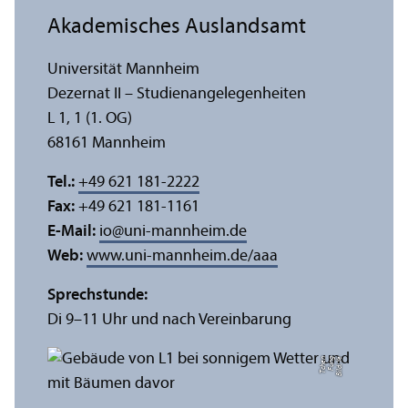
Akademisches Auslands­amt
Universität Mannheim
Dezernat II – Studien­angelegenheiten
L 1, 1 (1. OG)
68161 Mannheim
Tel.:
+49 621 181-2222
Fax:
+49 621 181-1161
E-Mail:
io
@
uni-mannheim.de
Web:
www.uni-mannheim.de/aaa
Sprechstunde:
Di 9–11 Uhr und nach Vereinbarung
n
Bil
d:
Y
e
F
u
n
g
T
c
h
e