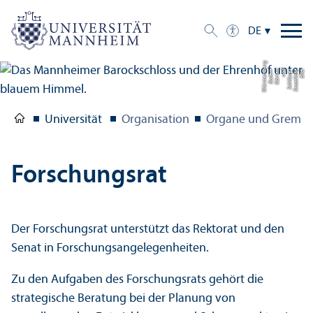
DE
g
Bil
d:
S
t
a
a
tli
c
h
e
S
c
hl
ö
s
s
e
r
u
n
d
G
ä
r
t
e
n
B
a
d
e
n-
W
ü
r
t
t
e
m
b
e
r
Universität
Organisation
Organe und Gremie
Forschungs­rat
Der Forschungs­rat unter­stützt das Rektorat und den
Senat in Forschungs­angelegenheiten.
Zu den Aufgaben des Forschungs­rats gehört die
strategische Beratung bei der Planung von