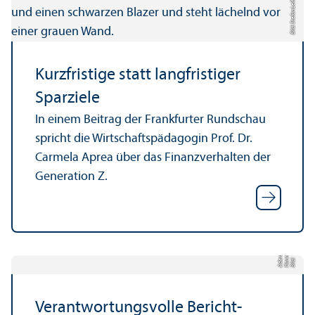
Bild: Stefan Leifken
Kurzfristige statt langfristiger
Sparziele
In einem Beitrag der Frankfurter Rundschau
spricht die Wirtschafts­pädagogin Prof. Dr.
Carmela Aprea über das Finanz­verhalten der
Generation Z.
h
n
a
s
Bil
d:
H
a
n
A
d
e
r
Verantwortungs­volle Bericht­