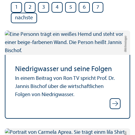
1
2
3
4
5
6
7
nächste
Bild: Anna Logue
Niedrigwasser und seine Folgen
In einem Beitrag von Ron TV spricht Prof. Dr.
Jannis Bischof über die wirtschaft­lichen
Folgen von Niedrigwasser.