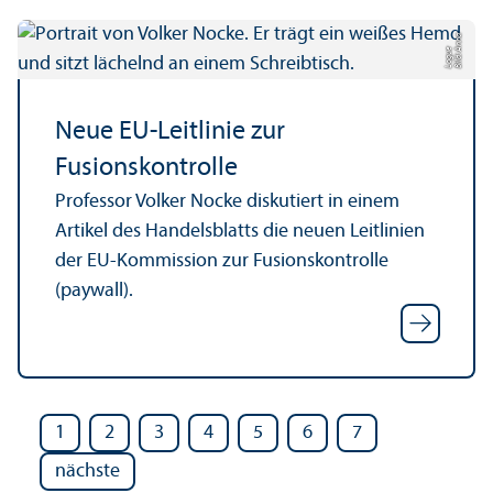
Bil
d:
n
n
a
L
o
g
u
A
e
Neue EU-Leitlinie zur
Fusionskontrolle
Professor Volker Nocke diskutiert in einem
Artikel des Handels­blatts die neuen Leitlinien
der EU-Kommission zur Fusionskontrolle
(paywall).
1
2
3
4
5
6
7
nächste