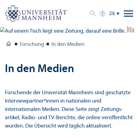
DE
e
a
Bil
d:
A
n
n
L
o
g
u
Forschung
In den Medien
In den Medien
Forschende der Universität Mannheim sind geschätzte
Interview­partner*innen in nationalen und
internationalen Medien. Diese Seite zeigt Zeitungs­
artikel, Radio- und TV-Berichte, die online veröffentlicht
wurden. Die Über­sicht wird täglich aktualisiert.