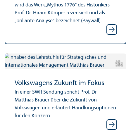
wird das Werk „Mythos 1776“ des Historikers
Prof. Dr. Hiram Kümper rezensiert und als
„brillante Analyse“ bezeichnet (Paywall).
n
e
Bil
d:
S
t
ef
a
L
eif
k
Volkswagens Zukunft im Fokus
In einer SWR Sendung spricht Prof. Dr
Matthias Brauer über die Zukunft von
Volkswagen und erläutert Handlungs­optionen
für den Konzern.