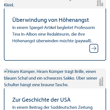
g
e
e
r
Bil
d:
J
o
s
eli
n
W
ei
n
b
Über­windung von Höhenangst
In einem Spiegel-Artikel begleitet Professorin
Tina In-Albon eine Redakteurin, die ihre
Höhenangst überwinden möchte (paywall).
Bil
d:
D
a
el
B
u
ß
m
a
n
ni
n
Zur Geschichte der USA
In einem Beitrag der Süddeutschen Zeitung