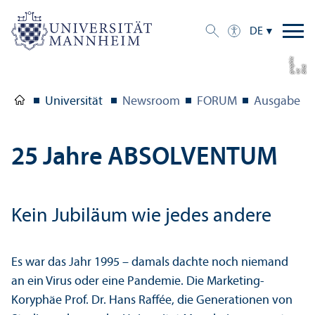
DE
c
d:
u
g
a
p
hi
Bil
c
r
Universität
Newsroom
FORUM
Ausgabe 1/
25 Jahre ABSOLVENTUM
Kein Jubiläum wie jedes andere
Es war das Jahr 1995 – damals dachte noch niemand
an ein Virus oder eine Pandemie. Die Marketing-
Koryphäe Prof. Dr. Hans Raffée, die Generationen von