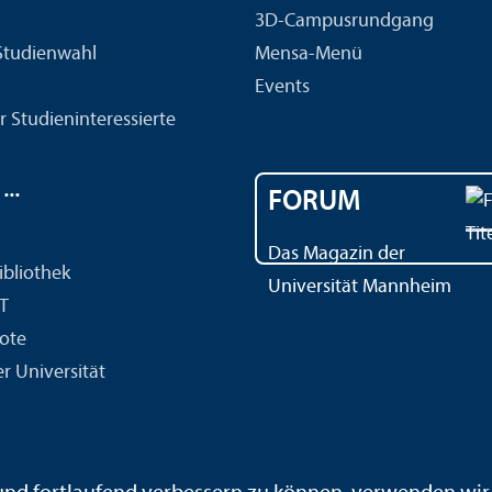
3D-Campusrundgang
 Studien­wahl
Mensa-Menü
Events
r Studien­interessierte
..
FORUM
Das Magazin der
ibliothek
Universität Mannheim
IT
ote
r Universität
ärdensprache
Leichte Sprache
Sitemap
Hausordnung