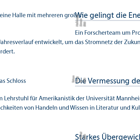
Wie gelingt die E
n
n
a
Bil
d:
Si
m
o
H
o
f
m
n
Ein Forscher­team um Pro
Jahresverlauf entwickelt, um das Stromnetz der Zukun
rdert.
n
g
Die Vermessung de
d:
Y
F
n
T
h
e
Bil
e
u
c
am Lehr­stuhl für Amerikanistik der Universität Mannh
lichkeiten von Handeln und Wissen in Literatur und Kult
t
Starkes Über­gewich
Bil
d:
P
ri
v
a