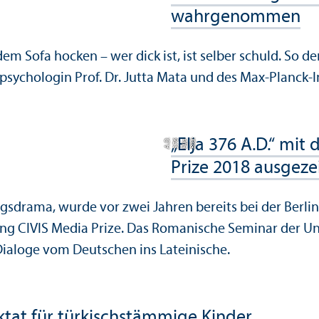
wahrgenommen
dem Sofa hocken – wer dick ist, ist selber schuld. So
chologin Prof. Dr. Jutta Mata und des Max-Planck-Ins
„Elja 376 A.D.“ mi
D.
Bil
d:
Elj
a
3
7
6
A.
Prize 2018 ausgeze
htlingsdrama, wurde vor zwei Jahren bereits bei der Ber
ung CIVIS Media Prize. Das Romanische Seminar der U
r Dialoge vom Deutschen ins Lateinische.
ktat für türkischstämmige Kinder