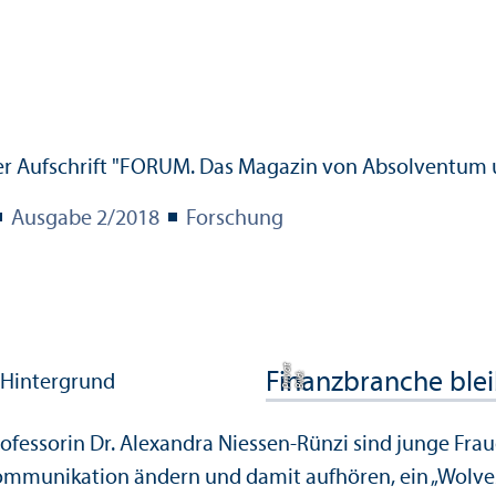
Ausgabe 2/
2018
Forschung
t
Finanz­branche bl
Bil
d:
P
ri
v
a
ofessorin Dr. Alexandra Niessen-Rünzi sind junge Fra
mmunikation ändern und damit aufhören, ein „Wolves 