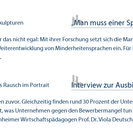
e
ni
r
„Man muss einer S
Bil
d:
S
t
e
f
a
Ei
c
hl
e
das nicht egal: Mit ihrer Forschung setzt sich die Ma
eiter­entwicklung von Minderheitensprachen ein. Für 
.
n
d
n
Interview zur Ausbi
Bil
d:
Si
e
g
f
ri
e
H
e
r
r
m
a
en zuvor. Gleich­zeitig finden rund 30 Prozent der Un
hat, was Unter­nehmen gegen den Bewerbermangel tun
heimer Wirtschafts­pädagogen Prof. Dr. Viola Deutsch